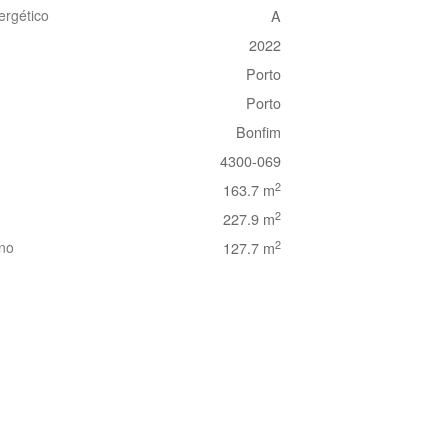
ergético
A
2022
Porto
Porto
Bonfim
4300-069
2
163.7 m
2
227.9 m
2
eno
127.7 m