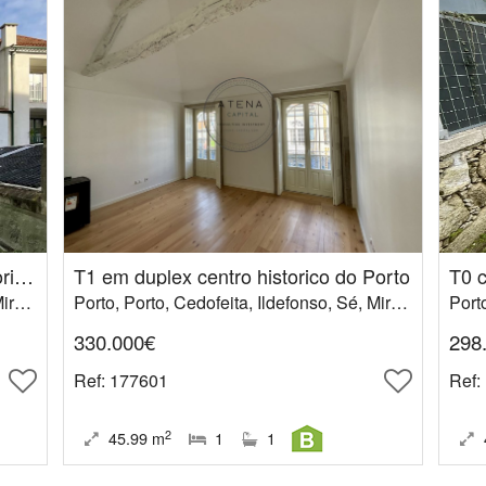
T0 com patio de 70 m2 centro historico do Porto
T1 em duplex centro historico do Porto
Porto, Porto, Cedofeita, Ildefonso, Sé, Miragaia, Nicolau, Vitória
Porto, Porto, Cedofeita, Ildefonso, Sé, Miragaia, Nicolau, Vitória
330.000€
298
Ref
: 177601
Ref
:
2
45.99
m
1
1