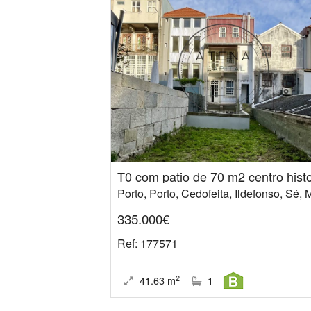
335.000€
Ref
: 177571
2
41.63
m
1