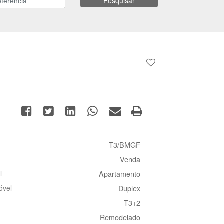
Pesquisar
T3/BMGF
Venda
l
Apartamento
óvel
Duplex
T3+2
Remodelado