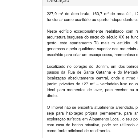
Descrição
227,9 m² de área bruta, 163,7 m² de área útil, 
funcionar como escritório ou quarto independente c
Neste edifício excecionalmente reabilitado com 
arquitetura burguesa do início do século XX se f
gosto, este apartamento T3 mais m estúdio  dis
generosos e pela qualidade superior dos materiai
escolhido para criar um espaço cossu, harmonioso e 
Localizado no coração do Bonfim, um dos bairros
passos da Rua de Santa Catarina e do Mercado
localização absolutamente central, onde o ritmo 
jardim privativo de 127 m² – verdadeiro luxo no c
ideal para momentos de lazer, para receber ou 
direto.

O imóvel não se encontra atualmente arrendado, perm
seja para habitação própria permanente, para ar
exploração turística em Alojamento Local, o seu po
com casa de banho privativa, pode ser utilizado 
como fonte adicional de rendimento.
