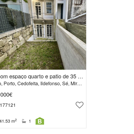
T0 com espaço quarto e patio de 35 m2 no centro historico do Porto
Porto, Porto, Cedofeita, Ildefonso, Sé, Miragaia, Nicolau, Vitória
.000€
 177121
2
41.53
m
1